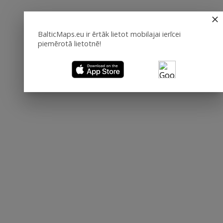
BalticMaps.eu ir ērtāk lietot mobilajai ierīcei
piemērotā lietotnē!