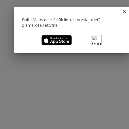
BalticMaps.eu ir ērtāk lietot mobilajai ierīcei
piemērotā lietotnē!