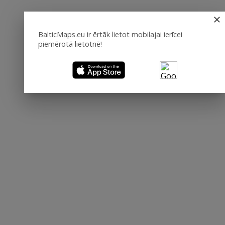
BalticMaps.eu ir ērtāk lietot mobilajai ierīcei
piemērotā lietotnē!