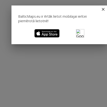
BalticMaps.eu ir ērtāk lietot mobilajai ierīcei
piemērotā lietotnē!