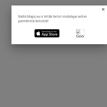
BalticMaps.eu ir ērtāk lietot mobilajai ierīcei
piemērotā lietotnē!