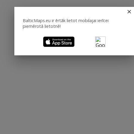
BalticMaps.eu ir ērtāk lietot mobilajai ierīcei
piemērotā lietotnē!